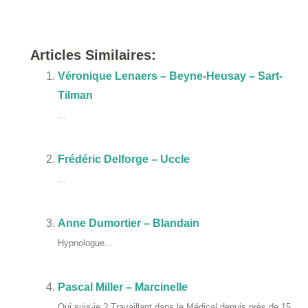
Ingrid Agneessens
Articles Similaires:
Véronique Lenaers – Beyne-Heusay – Sart-
Tilman
...
Frédéric Delforge – Uccle
...
Anne Dumortier – Blandain
Hypnologue...
Pascal Miller – Marcinelle
Qui suis-je ? Travaillant dans le Médical depuis près de 15