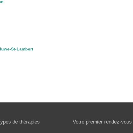
an
oluwe-St-Lambert
types de thérapies
Votre premier rendez-vous