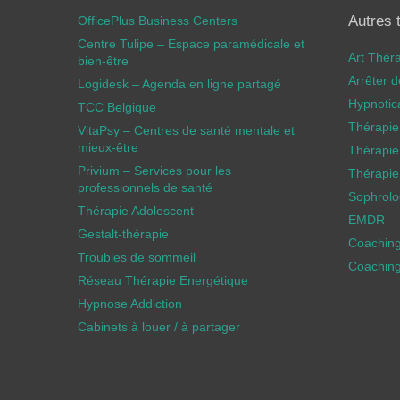
Autres 
OfficePlus Business Centers
Centre Tulipe – Espace paramédicale et
Art Thér
bien-être
Arrêter 
Logidesk – Agenda en ligne partagé
Hypnotic
TCC Belgique
Thérapie
VitaPsy – Centres de santé mentale et
mieux-être
Thérapie
Privium – Services pour les
Thérapie
professionnels de santé
Sophrolog
Thérapie Adolescent
EMDR
Gestalt-thérapie
Coachin
Troubles de sommeil
Coaching
Réseau Thérapie Energétique
Hypnose Addiction
Cabinets à louer / à partager