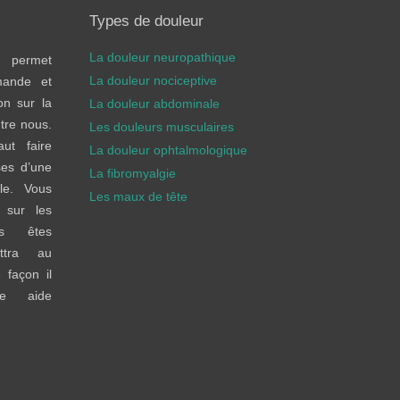
Types de douleur
La douleur neuropathique
 permet
La douleur nociceptive
mande et
on sur la
La douleur abdominale
tre nous.
Les douleurs musculaires
ut faire
La douleur ophtalmologique
ses d’une
La fibromyalgie
le. Vous
Les maux de tête
 sur les
ous êtes
ttra au
 façon il
e aide