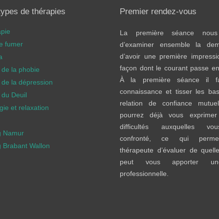
types de thérapies
Premier rendez-vous
apie
La première séance nous
de fumer
d’examiner ensemble la de
d’avoir une première impressi
a
façon dont le courant passe en
 de la phobie
À la première séance il fa
 de la dépression
connaissance et tisser les ba
 du Deuil
relation de confiance mutuel
ie et relaxation
pourrez déjà vous exprimer
difficultés auxquelles v
g Namur
confronté, ce qui perme
 Brabant Wallon
thérapeute d’évaluer de quelle
peut vous apporter un
professionnelle.