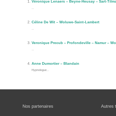
Véronique Lenaers – Beyne-Heusay – Sart-Tilm
...
Céline De Wit – Woluwe-Saint-Lambert
...
Veronique Precub – Profondeville – Namur – W
...
Anne Dumortier – Blandain
Hypnologue...
Nos partenaires
Autres 