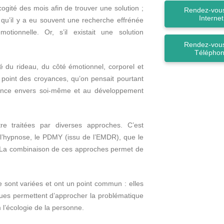
ité des mois afin de trouver une solution ;
Rendez-vous
Internet
qu’il y a eu souvent une recherche effrénée
otionnelle. Or, s’il existait une solution
Rendez-vous
Télépho
é du rideau, du côté émotionnel, corporel et
l point des croyances, qu’on pensait pourtant
eillance envers soi-même et au développement
tre traitées par diverses approches. C’est
l’hypnose, le PDMY (issu de l’EMDR), que le
 La combinaison de ces approches permet de
 sont variées et ont un point commun : elles
ques permettent d’approcher la problématique
 l’écologie de la personne.