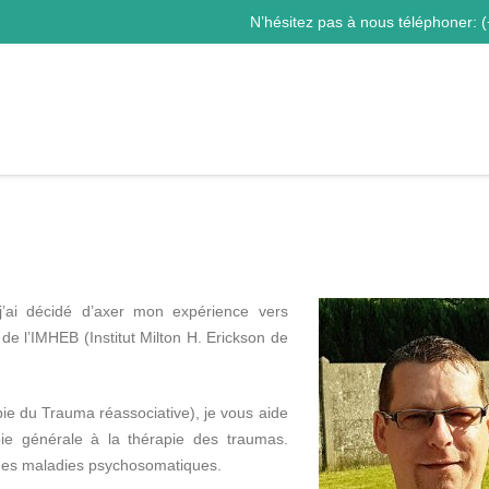
N’hésitez pas à nous téléphoner:
(
j’ai décidé d’axer mon expérience vers
de l’IMHEB (Institut Milton H. Erickson de
e du Trauma réassociative), je vous aide
ie générale à la thérapie des traumas.
t des maladies psychosomatiques.