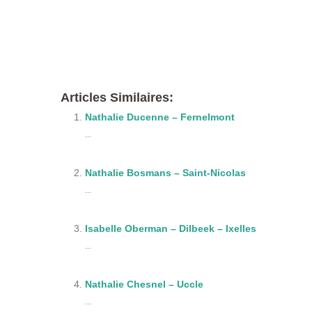
therapie phobie
Gestalt-thérapeute à Uccle | Nath
Gestalt-thérapeute à Uccle | Nathalie Ch
Articles Similaires:
Nathalie Ducenne – Fernelmont
...
Nathalie Bosmans – Saint-Nicolas
...
Isabelle Oberman – Dilbeek – Ixelles
...
Nathalie Chesnel – Uccle
...