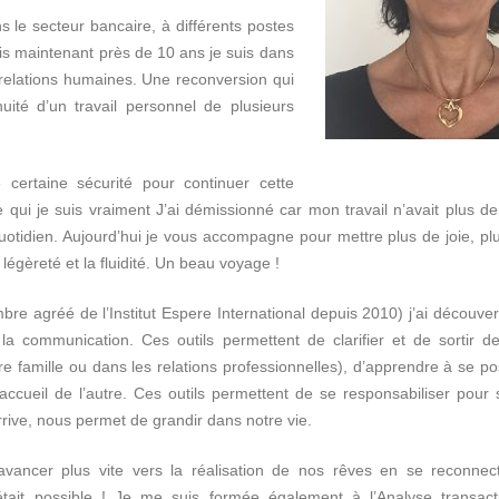
ns le secteur bancaire, à différents postes
is maintenant près de 10 ans je suis dans
relations humaines. Une reconversion qui
uité d’un travail personnel de plusieurs
 certaine sécurité pour continuer cette
e qui je suis vraiment J’ai démissionné car mon travail n’avait plus d
quotidien. Aujourd’hui je vous accompagne pour mettre plus de joie, pl
légèreté et la fluidité. Un beau voyage !
agréé de l’Institut Espere International depuis 2010) j’ai découvert
la communication. Ces outils permettent de clarifier et de sortir de
e famille ou dans les relations professionnelles), d’apprendre à se pos
accueil de l’autre. Ces outils permettent de se responsabiliser pour s
rrive, nous permet de grandir dans notre vie.
avancer plus vite vers la réalisation de nos rêves en se reconnec
tait possible ! Je me suis formée également à l’Analyse transacti