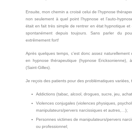
Ensuite, mon chemin a croisé celui de l’hypnose thérapeu
non seulement à quel point l’hypnose et l’auto-hypnos
était en fait très simple de rentrer en état hypnotique e
spontanément depuis toujours. Sans parler du pouv
extrêmement fort!
Après quelques temps, c’est donc assez naturellement 
en hypnose thérapeutique (hypnose Ericksonienne), à 
(Saint-Gilles).
Hypnothérapeute
Je reçois des patients pour des problématiques variées, t
Addictions (tabac, alcool, drogues, sucre, jeu, acha
Violences conjugales (violences physiques, psychol
manipulateurs/pervers narcissiques et autres,…);
Personnes victimes de manipulateurs/pervers narciss
ou professionnel;