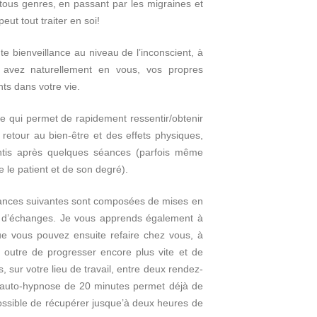
tous genres, en passant par les migraines et
eut tout traiter en soi!
Hypnothérapeute
ute bienveillance au niveau de l’inconscient, à
avez naturellement en vous, vos propres
ts dans votre vie.
Hypnothérapeute
e qui permet de rapidement ressentir/obtenir
n retour au bien-être et des effets physiques,
entis après quelques séances (parfois même
 le patient et de son degré).
éances suivantes sont composées de mises en
et d’échanges. Je vous apprends également à
ue vous pouvez ensuite refaire chez vous, à
 outre de progresser encore plus vite et de
 sur votre lieu de travail, entre deux rendez-
auto-hypnose de 20 minutes permet déjà de
 possible de récupérer jusque’à deux heures de