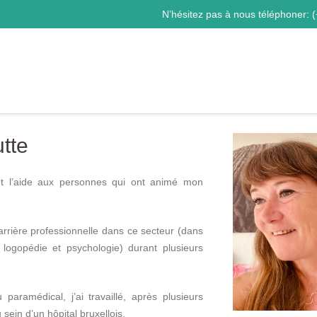
N’hésitez pas à nous téléphoner:
(
utte
Hypnothérapeute
 et l’aide aux personnes qui ont animé mon
rrière professionnelle dans ce secteur (dans
n logopédie et psychologie) durant plusieurs
rapeute
aramédical, j’ai travaillé, après plusieurs
ein d’un hôpital bruxellois.