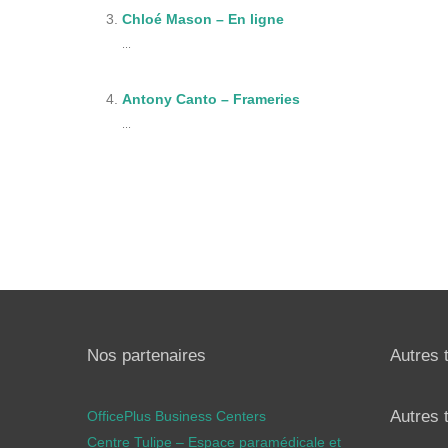
Chloé Mason – En ligne
...
Antony Canto – Frameries
...
Nos partenaires
Autres 
Autres 
OfficePlus Business Centers
Centre Tulipe – Espace paramédicale et