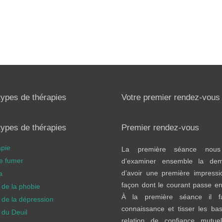
types de thérapies
Votre premier rendez-vous
types de thérapies
Premier rendez-vous
apie
La première séance nous
de fumer
d’examiner ensemble la de
d’avoir une première impressi
a
façon dont le courant passe en
 de la phobie
À la première séance il fa
 de la dépression
connaissance et tisser les ba
 du Deuil
relation de confiance mutuel