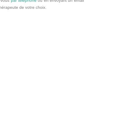
z-vous
par téléphone
ou en envoyant un email
thérapeute de votre choix.