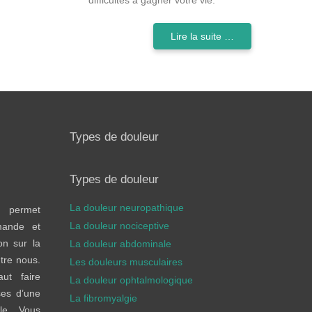
Lire la suite …
Types de douleur
Types de douleur
La douleur neuropathique
 permet
La douleur nociceptive
mande et
on sur la
La douleur abdominale
tre nous.
Les douleurs musculaires
ut faire
La douleur ophtalmologique
ses d’une
La fibromyalgie
le. Vous