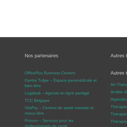
Nos partenaires
Autres 
Autres 
OfficePlus Business Centers
Centre Tulipe – Espace paramédicale et
Art Thér
bien-être
Arrêter 
Logidesk – Agenda en ligne partagé
Hypnotic
TCC Belgique
Thérapie
VitaPsy – Centres de santé mentale et
mieux-être
Thérapie
Privium – Services pour les
Thérapie
professionnels de santé