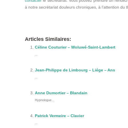
contacter
le secrétariat. Vous pouvez prendre un rende
à notre secrétariat douleurs chroniques, à l’attention du 
therapeute
Articles Similaires:
Céline Couturier – Woluwé-Saint-Lambert
...
Jean-Philippe de Limbourg – Liége – Ans
...
Anne Dumortier – Blandain
Hypnologue...
Patrick Vermeire – Clavier
...