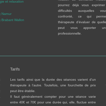
ie et relaxation
pourrez déjà vous exprimer
difficultés auxquelles v
g Namur
confronté, ce qui perme
 Brabant Wallon
thérapeute d’évaluer de quelle
peut vous apporter un
professionnelle.
Tarifs
t
Les tarifs ainsi que la durée des séances varient d’un
r
thérapeute à l’autre. Toutefois, une fourchette de prix
t
peut être établie.
a
Il faut généralement compter pour une séance varie
n
entre 40€ et 70€ pour une durée qui, elle, fluctue entre