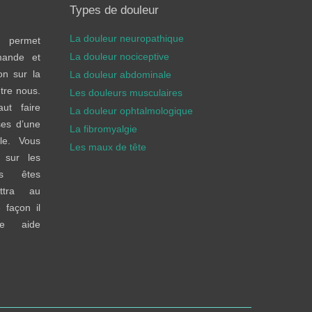
Types de douleur
La douleur neuropathique
 permet
La douleur nociceptive
mande et
on sur la
La douleur abdominale
tre nous.
Les douleurs musculaires
ut faire
La douleur ophtalmologique
ses d’une
La fibromyalgie
le. Vous
Les maux de tête
 sur les
ous êtes
ttra au
 façon il
e aide