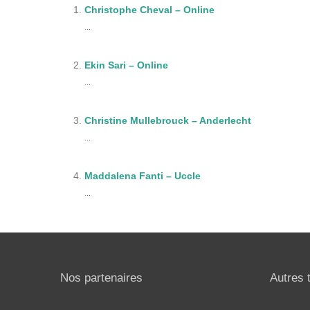
Christophe Cheval – Online
...
Ekin Sari – Online
...
Christine Mullebrouck – Anderlecht
...
Maddalena Fanti – Uccle
...
Nos partenaires
Autres 