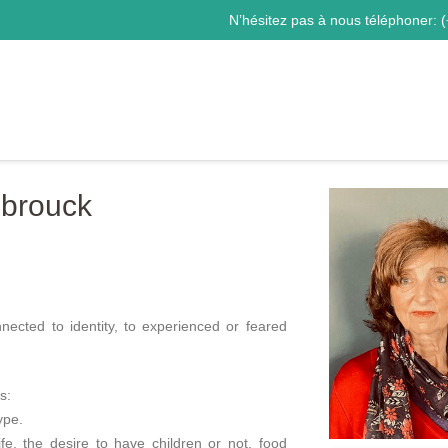
N’hésitez pas à nous téléphoner:
(
ebrouck
nnected to identity, to experienced or feared
s:
ype.
life, the desire to have children or not, food