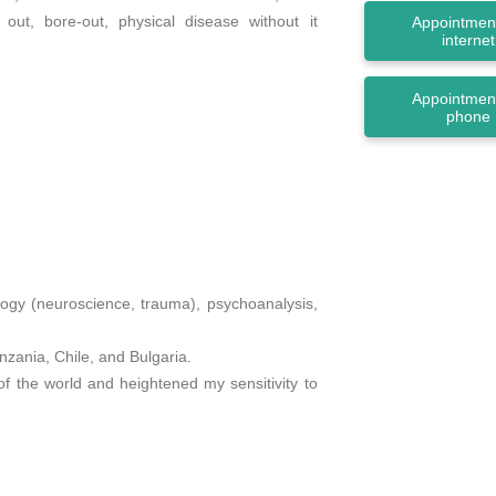
rn out, bore-out, physical disease without it
Appointment
internet
Appointment
phone
logy (neuroscience, trauma), psychoanalysis,
nzania, Chile, and Bulgaria.
 the world and heightened my sensitivity to