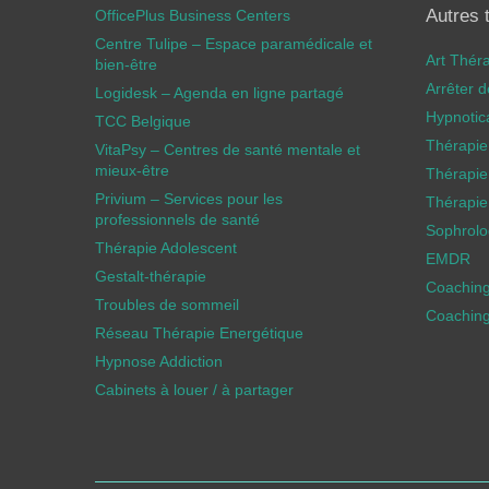
Autres 
OfficePlus Business Centers
Centre Tulipe – Espace paramédicale et
Art Thér
bien-être
Arrêter 
Logidesk – Agenda en ligne partagé
Hypnotic
TCC Belgique
Thérapie
VitaPsy – Centres de santé mentale et
mieux-être
Thérapie
Privium – Services pour les
Thérapie
professionnels de santé
Sophrolog
Thérapie Adolescent
EMDR
Gestalt-thérapie
Coachin
Troubles de sommeil
Coaching
Réseau Thérapie Energétique
Hypnose Addiction
Cabinets à louer / à partager