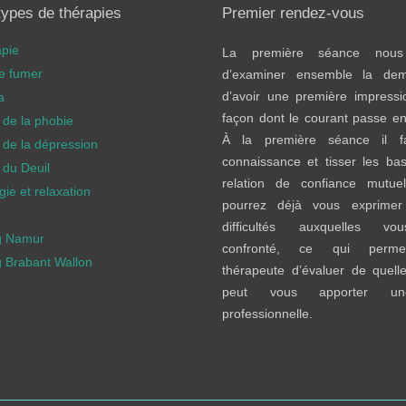
types de thérapies
Premier rendez-vous
apie
La première séance nous
de fumer
d’examiner ensemble la de
d’avoir une première impressi
a
façon dont le courant passe en
 de la phobie
À la première séance il fa
 de la dépression
connaissance et tisser les ba
 du Deuil
relation de confiance mutuel
ie et relaxation
pourrez déjà vous exprimer
difficultés auxquelles v
g Namur
confronté, ce qui perme
 Brabant Wallon
thérapeute d’évaluer de quelle
peut vous apporter un
professionnelle.