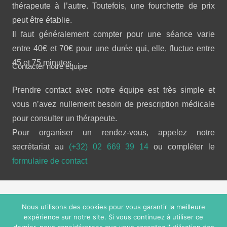
thérapeute à l’autre. Toutefois, une fourchette de prix
peut être établie.
Il faut généralement compter pour une séance varie
entre 40€ et 70€ pour une durée qui, elle, fluctue entre
45 et 75 minutes.
Contacter notre équipe
Prendre contact avec notre équipe est très simple et
vous n’avez nullement besoin de prescription médicale
pour consulter un thérapeute.
Pour organiser un rendez-vous, appelez notre
secrétariat au
(+32) 02 669 39 14
ou compléter le
formulaire de contact
Copyright © 2026 
Douleur chronique.
 Tous droits réservés.
Nous utilisons des cookies pour vous garantir la meilleure
Powered by
Privium – Des services qui soutiennent vos
expérience sur notre site. Si vous continuez à utiliser ce
soins. Pour psychologues, psychotherapeutes et